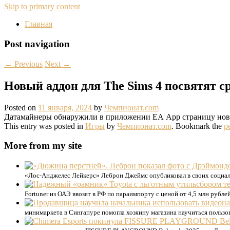
Skip to primary content
Главная
Post navigation
←
Previous
Next
→
Новый аддон для The Sims 4 посвятят
Posted on
11 января, 2024
by
Чемпионат.com
Датамайнеры обнаружили в приложении EA App страницу нового 
This entry was posted in
Игры
by
Чемпионат.com
. Bookmark the
p
More from my site
«Лос-Анджелес Лейкерс» Леброн Джеймс опубликовал в своих социа
Fortuner из ОАЭ ввозят в РФ по параимпорту с ценой от 4,5 млн рубл
минимаркета в Сингапуре помогла хозяину магазина научиться пользо