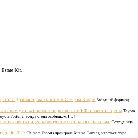
state Kit.
 фото с Дрэймондом Грином и Стефом Карри
Звёздный форвард
ьготным утильсбором теперь ввозят в РФ: известны цены
Toyota
yota Fortuner всегда стоял особняком. […]
спользовать видеонаблюдение и попалась на краже
Сотрудница
lgrade 2025
Chimera Esports проиграла Xtreme Gaming в третьем туре