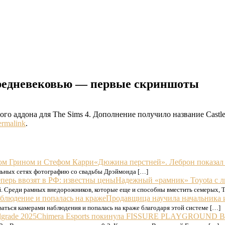
 средневековью — первые скриншоты
аддона для The Sims 4. Дополнение получило название Castle E
ermalink
.
«Дюжина перстней». Леброн показал
льных сетях фотографию со свадьбы Дрэймонда […]
Надежный «рамник» Toyota с л
ей. Среди рамных внедорожников, которые еще и способны вместить семерых, To
Продавщица научила начальника и
ваться камерами наблюдения и попалась на краже благодаря этой системе […]
Chimera Esports покинула FISSURE PLAYGROUND Be