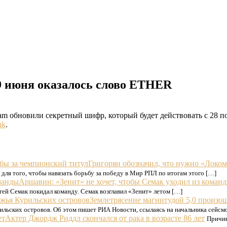
 июня оказалось слово ETHER
m обновили секретный шифр, который будет действовать с 28 по 
nk
.
Григорян обозначил, что нужно «Локом
для того, чтобы навязать борьбу за победу в Мир РПЛ по итогам этого […]
Аршавин: «Зенит» не хочет, чтобы Семак уходил из коман
гей Семак покидал команду. Семак возглавил «Зенит» летом […]
Землетрясение магнитудой 5,0 произо
урильских островов. Об этом пишет РИА Новости, ссылаясь на начальника сей
Актер Джордж Риддл скончался от рака в возрасте 86 лет
Причин