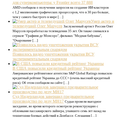
для суперкомпьютера: у Frontier всего 37 888
AMD сообщила о получении запросов на создание ИИ-кластеров
с 1,2 миллионами графических процессоров, что в 30 раз больше,
чем у самого быстрого в мире […]
Умер актер и
телеведущий Олег Марусев
Заслуженный артист России Олег
Марусев проработал на телевидении 35 лет. Он также снимался в
сериале "Графиня де Монсоро", фильмах "Медная бабушка",
"Очарование […]
Появилось видео уничтожения укрытия ВСУ
экспериментальным снарядом
В США повысили кредитный рейтинг Украины
Американское рейтинговое агентство S&P Global Ratings повысило
кредитный рейтинг Украины до CCC+ (очень высокий кредитный
риск). Об этом сообщили на сайте […]
Cуд Нидерландов завершил предварительное
производство по делу MH17
Судьи провели выездное
заседание, во время которого осмотрели реконструкцию с
обломками пассажирского лайнера, упавшего семь лет назад на
территории боевых действий в Донбассе. Слушания […]