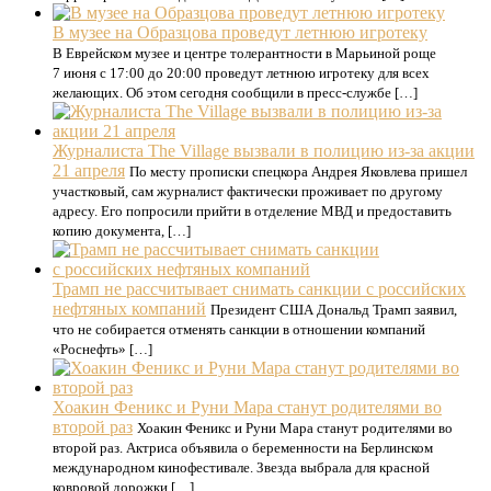
В музее на Образцова проведут летнюю игротеку
В Еврейском музее и центре толерантности в Марьиной роще
7 июня с 17:00 до 20:00 проведут летнюю игротеку для всех
желающих. Об этом сегодня сообщили в пресс-службе […]
Журналиста The Village вызвали в полицию из-за акции
21 апреля
По месту прописки спецкора Андрея Яковлева пришел
участковый, сам журналист фактически проживает по другому
адресу. Его попросили прийти в отделение МВД и предоставить
копию документа, […]
Трамп не рассчитывает снимать санкции с российских
нефтяных компаний
Президент США Дональд Трамп заявил,
что не собирается отменять санкции в отношении компаний
«Роснефть» […]
Хоакин Феникс и Руни Мара станут родителями во
второй раз
Хоакин Феникс и Руни Мара станут родителями во
второй раз. Актриса объявила о беременности на Берлинском
международном кинофестивале. Звезда выбрала для красной
ковровой дорожки […]