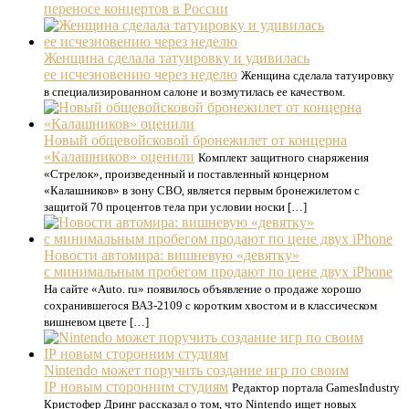
переносе концертов в России
Женщина сделала татуировку и удивилась
ее исчезновению через неделю
Женщина сделала татуировку
в специализированном салоне и возмутилась ее качеством.
Новый общевойсковой бронежилет от концерна
«Калашников» оценили
Комплект защитного снаряжения
«Стрелок», произведенный и поставленный концерном
«Калашников» в зону СВО, является первым бронежилетом с
защитой 70 процентов тела при условии носки […]
Новости автомира: вишневую «девятку»
с минимальным пробегом продают по цене двух iPhone
На сайте «Auto. ru» появилось объявление о продаже хорошо
сохранившегося ВАЗ-2109 с коротким хвостом и в классическом
вишневом цвете […]
Nintendo может поручить создание игр по своим
IP новым сторонним студиям
Редактор портала GamesIndustry
Кристофер Дринг рассказал о том, что Nintendo ищет новых