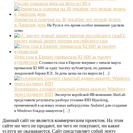
России показала мать на фото из 90-х
Приметы и поверья на 30 декабря: что нельзя делать
в Данилов день
На Руси в это время особое внимание уделяли
огню.
ЕС
введет новый запрет против российского газа
Цена газа в Европе превысила $2 600 за тысячу
кубометров
Стоимость газа в Европе впервые с начала марта
превысила $2 600 за одну тысячу кубометров, по данным
лондонской биржи ICE. За день цены на газ выросли […]
Взломщики создают скрытый админ-аккаунт Windows
через подмену RID
Эксперты корейской ИБ-компании AhnLab
представили результаты разбора техники RID Hijacking,
применяемой в целевых атаках кибергруппы Andariel для создания
в Windows бэкдор-аккаунтов […]
Данный сайт не является коммерческим проектом. На этом
сайте ни чего не продают, ни чего не покупают, ни какие
услуги не оказываются. Сайт представляет собой ленту