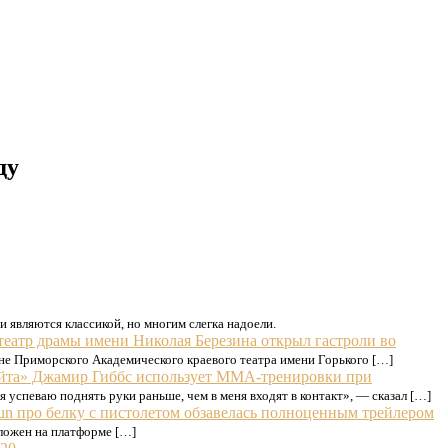
ду
и являются классикой, но многим слегка надоели.
театр драмы имени Николая Березина открыл гастроли во
ене Приморского Академического краевого театра имени Горького […]
йта» Джамир Гиббс использует ММА-тренировки при
 успеваю поднять руки раньше, чем в меня входят в контакт», — сказал […]
Gun про белку с пистолетом обзавелась полноценным трейлером
ыложен на платформе […]