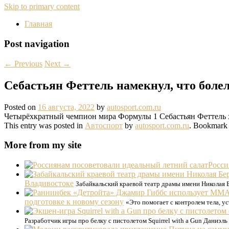
Skip to primary content
Главная
Post navigation
←
Previous
Next
→
Себастьян Феттель намекнул, что бол
Posted on
16 августа, 2022
by
autosport.com.ru
Четырёхкратный чемпион мира Формулы 1 Себастьян Феттель х
This entry was posted in
Автоспорт
by
autosport.com.ru
. Bookmark
More from my site
Росси
Владивостоке
Забайкальский краевой театр драмы имени Николая Б
подготовке к новому сезону
«Это помогает с контролем тела, у
Разработчик игры про белку с пистолетом Squirrel with a Gun Даниэ