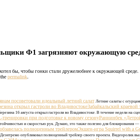
ельщики Ф1 загрязняют окружающую сре
отел бы, чтобы гонки стали дружелюбнее к окружающей среде.
 the
permalink
.
янам посоветовали идеальный летний салат
Летние салаты с огурцам
Забайкальский краевой 
ерезина 16 августа открыл гастроли во Владивостоке. В течение недели на сц
Раннинбек «Детро
стойчивостью и скоростью рук. Думаю, это также полезно для блокирования — я
Экшен-игра Squirrel with a 
ль Деэнтремо опубликовал полноценный трейлер своего проекта. Видеоролик в