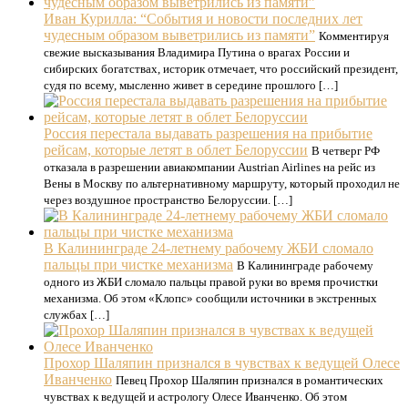
Иван Курилла: “События и новости последних лет
чудесным образом выветрились из памяти”
Комментируя
свежие высказывания Владимира Путина о врагах России и
сибирских богатствах, историк отмечает, что российский президент,
судя по всему, мысленно живет в середине прошлого […]
Россия перестала выдавать разрешения на прибытие
рейсам, которые летят в облет Белоруссии
В четверг РФ
отказала в разрешении авиакомпании Austrian Airlines на рейс из
Вены в Москву по альтернативному маршруту, который проходил не
через воздушное пространство Белоруссии. […]
В Калининграде 24-летнему рабочему ЖБИ сломало
пальцы при чистке механизма
В Калининграде рабочему
одного из ЖБИ сломало пальцы правой руки во время прочистки
механизма. Об этом «Клопс» сообщили источники в экстренных
службах […]
Прохор Шаляпин признался в чувствах к ведущей Олесе
Иванченко
Певец Прохор Шаляпин признался в романтических
чувствах к ведущей и астрологу Олесе Иванченко. Об этом