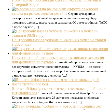
Популярный российский блогер рассказал о жизни в
Северной Корее
Whoosh
вышел на рынок онлайн-ретейла
Сервис для аренды
электросамокатов Whoosh открыл интернет-магазин, где будет
продавать одежду, аксессуары и самокаты. Об этом сообщили ТАСС
в пресс-службе […]
Центробанк назвал условие снижения ключевой ставки
в 2026 году
Искусственный интеллект: перспективная технология
или финансовый пузырь
Крупнейший производитель чипов
для обучения искусственного интеллекта — NVIDIA — на волне
интереса этой технологии стал второй по капитализации компанией
в мире, однако некоторые эксперты […]
Японский боксёр скончался через несколько дней после
титульного боя
Японский профессиональный боксёр Сигетоси
Котари скончался в возрасте 28 лет через несколько дней после
титульного боя, сообщила Японская комиссия […]