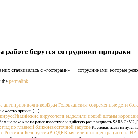
на работе берутся сотрудники-призраки
них сталкивалась с «гостерами» — сотрудниками, которые резко
 the
permalink
.
Врач Головчанская: современные дети бол
 множество причин. […]
Индийские вирусологи выделили новый штамм коронави
 больше похож не на ранее известную индийскую разновидность SARS-CoV-2, 
: гид по главной ближневосточной закуске
Кремовая паста из нута, п
В ОДКБ заявили о концентрации сил НАТ