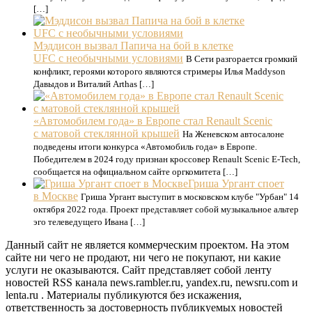
[…]
Мэддисон вызвал Папича на бой в клетке
UFC с необычными условиями
В Сети разгорается громкий
конфликт, героями которого являются стримеры Илья Maddyson
Давыдов и Виталий Arthas […]
«Автомобилем года» в Европе стал Renault Scenic
с матовой стеклянной крышей
На Женевском автосалоне
подведены итоги конкурса «Автомобиль года» в Европе.
Победителем в 2024 году признан кроссовер Renault Scenic E-Tech,
сообщается на официальном сайте оргкомитета […]
Гриша Ургант споет
в Москве
Гриша Ургант выступит в московском клубе "Урбан" 14
октября 2022 года. Проект представляет собой музыкальное альтер
эго телеведущего Ивана […]
Данный сайт не является коммерческим проектом. На этом
сайте ни чего не продают, ни чего не покупают, ни какие
услуги не оказываются. Сайт представляет собой ленту
новостей RSS канала news.rambler.ru, yandex.ru, newsru.com и
lenta.ru . Материалы публикуются без искажения,
ответственность за достоверность публикуемых новостей