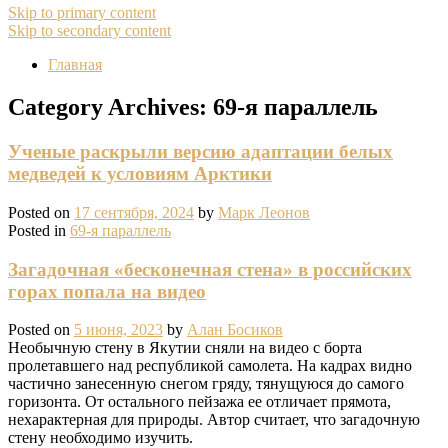
Skip to primary content
Skip to secondary content
Главная
Category Archives:
69-я параллель
Ученые раскрыли версию адаптации белых
медведей к условиям Арктики
Posted on
17 сентября, 2024
by
Марк Леонов
Posted in
69-я параллель
Загадочная «бесконечная стена» в российских
горах попала на видео
Posted on
5 июня, 2023
by
Алан Босиков
Необычную стену в Якутии сняли на видео с борта
пролетавшего над республикой самолета. На кадрах видно
частично занесенную снегом гряду, тянущуюся до самого
горизонта. От остального пейзажа ее отличает прямота,
нехарактерная для природы. Автор считает, что загадочную
стену необходимо изучить.