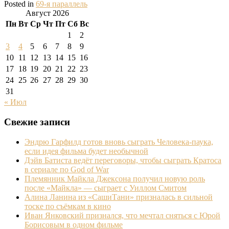
Posted in
69-я параллель
Август 2026
Пн
Вт
Ср
Чт
Пт
Сб
Вс
1
2
3
4
5
6
7
8
9
10
11
12
13
14
15
16
17
18
19
20
21
22
23
24
25
26
27
28
29
30
31
« Июл
Свежие записи
Эндрю Гарфилд готов вновь сыграть Человека-паука,
если идея фильма будет необычной
Дэйв Батиста ведёт переговоры, чтобы сыграть Кратоса
в сериале по God of War
Племянник Майкла Джексона получил новую роль
после «Майкла» — сыграет с Уиллом Смитом
Алина Ланина из «СашиТани» призналась в сильной
тоске по съёмкам в кино
Иван Янковский признался, что мечтал сняться с Юрой
Борисовым в одном фильме