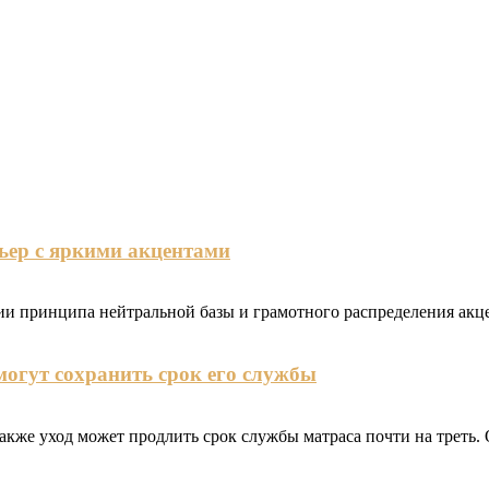
рьер с яркими акцентами
ии принципа нейтральной базы и грамотного распределения акце
огут сохранить срок его службы
акже уход может продлить срок службы матраса почти на треть.