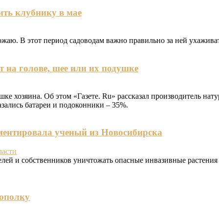
ить клубнику в мае
жаю. В этот период садоводам важно правильно за ней ухаживат
т на голове, шее или их подушке
ушке хозяина. Об этом «Газете. Ru» рассказал производитель н
азались батареи и подоконники – 35%.
ментировала ученый из Новосибирска
ласти
лей и собственников уничтожать опасные инвазивные растения в
рополку