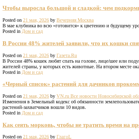
Чтобы выросла большой и сладкой: чем подкорм
Posted on
21 мая, 2026
by
Вечерняя Москва
В мае клубника во всю «готовится» к цветению и будущему уро
Posted in
Дом и сад
В России 48% жителей заявили, что их кошки спя
Posted on
21 мая, 2026
by
Газета.Ru
В России 48% кошек любят спать на голове, лице/шее или под
жителей страны, у которых есть животные. На втором месте ок
Posted in
Дом и сад
«Черный список» растений для дачников проком
Posted on
21 мая, 2026
by
VN.ru Все новости Новосибирской об
Изменения в Земельный кодекс об обязанности землепользовате
растений-захватчиков вошли 10 видов.
Posted in
Дом и сад
Как сеять морковь, чтобы не тратить время на п
Posted on
21 мая, 2026
by
ГлагоL