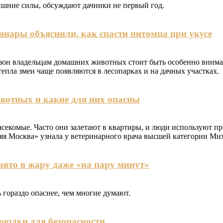
лишние силы, обсуждают дачники не первый год.
инары объяснили, как спасти питомца при укусе
сезон владельцам домашних животных стоит быть особенно вним
пла змеи чаще появляются в лесопарках и на дачных участках.
вотных и какие для них опасны
насекомые. Часто они залетают в квартиры, и люди используют п
яя Москва» узнала у ветеринарного врача высшей категории Ми
 авто в жару даже «на пару минут»
 гораздо опаснее, чем многие думают.
оездки для безопасности