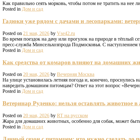
Как правильно сеять морковь, чтобы потом не тратить на нее 
Posted in
Дом и сад
Гадюки уже рядом с дачами и лесопарками: ветер
Posted on
21 мая, 2026
by
Vse42.ru
Во время поездок на дачу или прогулок на природе в тёплый 
пресс-служба Минсельхозпрода Подмосковья. С наступлением те
Posted in
Дом и сад
Как средства от комаров влияют на домашних жи
Posted on
20 мая, 2026
by
Вечерняя Москва
На улице установилась летняя погода и, конечно, проснулись 
навредить домашним питомцам? Ответ на этот вопрос «Вечерн
Posted in
Дом и сад
Ветеринар Руденко: нельзя оставлять животное в
Posted on
20 мая, 2026
by
RT на русском
Жара для домашних животных, особенно для собак, может быть
Posted in
Дом и сад
Дачный сезон с питомцем: что нужно сделать до п