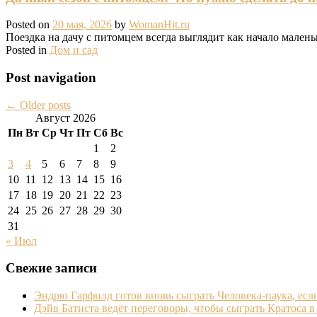
Posted on
20 мая, 2026
by
WomanHit.ru
Поездка на дачу с питомцем всегда выглядит как начало мален
Posted in
Дом и сад
Post navigation
←
Older posts
Август 2026
Пн
Вт
Ср
Чт
Пт
Сб
Вс
1
2
3
4
5
6
7
8
9
10
11
12
13
14
15
16
17
18
19
20
21
22
23
24
25
26
27
28
29
30
31
« Июл
Свежие записи
Эндрю Гарфилд готов вновь сыграть Человека-паука, есл
Дэйв Батиста ведёт переговоры, чтобы сыграть Кратоса в