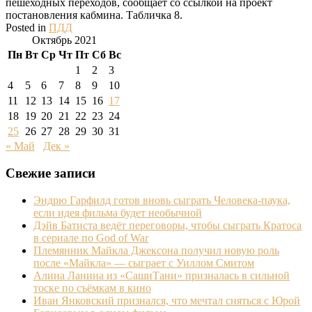
пешеходных переходов, сообщает со ссылкой на проект
постановления кабмина. Табличка 8.
Posted in
ПДД
Октябрь 2021
Пн
Вт
Ср
Чт
Пт
Сб
Вс
1
2
3
4
5
6
7
8
9
10
11
12
13
14
15
16
17
18
19
20
21
22
23
24
25
26
27
28
29
30
31
« Май
Дек »
Свежие записи
Эндрю Гарфилд готов вновь сыграть Человека-паука,
если идея фильма будет необычной
Дэйв Батиста ведёт переговоры, чтобы сыграть Кратоса
в сериале по God of War
Племянник Майкла Джексона получил новую роль
после «Майкла» — сыграет с Уиллом Смитом
Алина Ланина из «СашиТани» призналась в сильной
тоске по съёмкам в кино
Иван Янковский признался, что мечтал сняться с Юрой