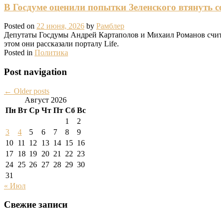
В Госдуме оценили попытки Зеленского втянуть с
Posted on
22 июня, 2026
by
Рамблер
Депутаты Госдумы Андрей Картаполов и Михаил Романов счита
этом они рассказали порталу Life.
Posted in
Политика
Post navigation
←
Older posts
Август 2026
Пн
Вт
Ср
Чт
Пт
Сб
Вс
1
2
3
4
5
6
7
8
9
10
11
12
13
14
15
16
17
18
19
20
21
22
23
24
25
26
27
28
29
30
31
« Июл
Свежие записи