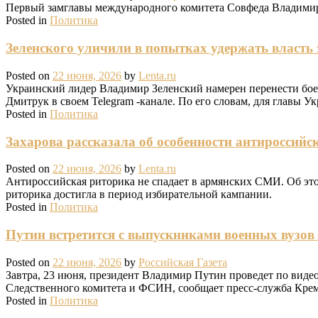
Первый замглавы международного комитета Совфеда Владимир 
Posted in
Политика
Зеленского уличили в попытках удержать власть з
Posted on
22 июня, 2026
by
Lenta.ru
Украинский лидер Владимир Зеленский намерен перенести боев
Дмитрук в своем Telegram -канале. По его словам, для главы 
Posted in
Политика
Захарова рассказала об особенности антиросси
Posted on
22 июня, 2026
by
Lenta.ru
Антироссийская риторика не спадает в армянских СМИ. Об эт
риторика достигла в период избирательной кампании.
Posted in
Политика
Путин встретится с выпускниками военных вузов
Posted on
22 июня, 2026
by
Российская Газета
Завтра, 23 июня, президент Владимир Путин проведет по вид
Следственного комитета и ФСИН, сообщает пресс-служба Крем
Posted in
Политика