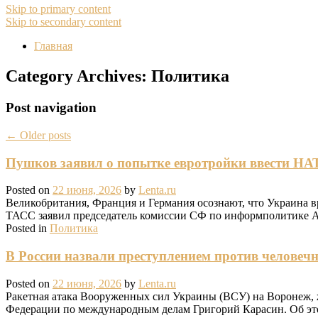
Skip to primary content
Skip to secondary content
Главная
Category Archives:
Политика
Post navigation
←
Older posts
Пушков заявил о попытке евротройки ввести НА
Posted on
22 июня, 2026
by
Lenta.ru
Великобритания, Франция и Германия осознают, что Украина в
ТАСС заявил председатель комиссии СФ по информполитике 
Posted in
Политика
В России назвали преступлением против человеч
Posted on
22 июня, 2026
by
Lenta.ru
Ракетная атака Вооруженных сил Украины (ВСУ) на Воронеж, ж
Федерации по международным делам Григорий Карасин. Об этом