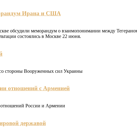
морандум Ирана и США
оскве обсудили меморандум о взаимопонимании между Тегерано
ьтации состоялись в Москве 22 июня.
й
 со стороны Вооруженных сил Украины
ции отношений с Арменией
ии отношений России и Армении
мировой державой