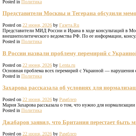
Posted in
Политика
Представители Москвы и Тегерана обсудили ме
Posted on
22 июня, 2026
by
Газета.Ru
Представители МИД России и Ирана в ходе консультаций в М
внешнеполитического ведомства РФ. По ее информации, консул
Posted in
Политика
В России назвали проблему перемирий с Украино
Posted on
22 июня, 2026
by
Lenta.ru
Основная проблема всех перемирий с Украиной — нарушения
Posted in
Политика
Захарова рассказала об условиях для нормализа
Posted on
22 июня, 2026
by
Рамблер
Мария Захарова рассказала о том, что нужно для нормализац
Posted in
Политика
Джабаров заявил, что Британия перестает быть 
Posted on
22 июня, 2026
by
Рамблер