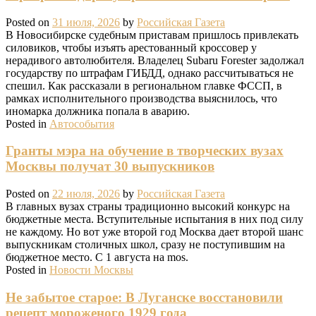
Posted on
31 июля, 2026
by
Российская Газета
В Новосибирске судебным приставам пришлось привлекать
силовиков, чтобы изъять арестованный кроссовер у
нерадивого автолюбителя. Владелец Subaru Forester задолжал
государству по штрафам ГИБДД, однако рассчитываться не
спешил. Как рассказали в региональном главке ФССП, в
рамках исполнительного производства выяснилось, что
иномарка должника попала в аварию.
Posted in
Автособытия
Гранты мэра на обучение в творческих вузах
Москвы получат 30 выпускников
Posted on
22 июля, 2026
by
Российская Газета
В главных вузах страны традиционно высокий конкурс на
бюджетные места. Вступительные испытания в них под силу
не каждому. Но вот уже второй год Москва дает второй шанс
выпускникам столичных школ, сразу не поступившим на
бюджетное место. С 1 августа на mos.
Posted in
Новости Москвы
Не забытое старое: В Луганске восстановили
рецепт мороженого 1929 года