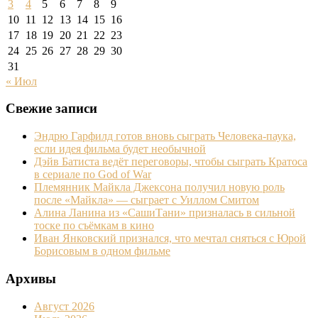
3
4
5
6
7
8
9
10
11
12
13
14
15
16
17
18
19
20
21
22
23
24
25
26
27
28
29
30
31
« Июл
Свежие записи
Эндрю Гарфилд готов вновь сыграть Человека-паука,
если идея фильма будет необычной
Дэйв Батиста ведёт переговоры, чтобы сыграть Кратоса
в сериале по God of War
Племянник Майкла Джексона получил новую роль
после «Майкла» — сыграет с Уиллом Смитом
Алина Ланина из «СашиТани» призналась в сильной
тоске по съёмкам в кино
Иван Янковский признался, что мечтал сняться с Юрой
Борисовым в одном фильме
Архивы
Август 2026