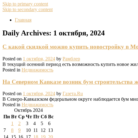
Skip to primary content
Skip to secondary content
Главная
Daily Archives:
1 октября, 2024
C какой скидкой можно купить новостройку в М
Posted on
1 октября, 2024
by
Рамблер
В текущий осенний период есть возможность купить новое жил
Posted in
Недвижимость
На Северном Кавказе возник бум строительства 
Posted on
1 октября, 2024
by
Газета.Ru
В Северо-Кавказском федеральном округе наблюдается бум мног
Posted in
Недвижимость
Октябрь 2024
Пн
Вт
Ср
Чт
Пт
Сб
Вс
1
2
3
4
5
6
7
8
9
10
11
12
13
14
15
16
17
18
19
20