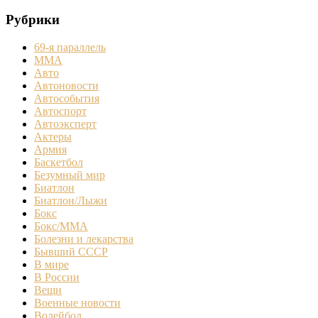
Рубрики
69-я параллель
MMA
Авто
Автоновости
Автособытия
Автоспорт
Автоэксперт
Актеры
Армия
Баскетбол
Безумный мир
Биатлон
Биатлон/Лыжи
Бокс
Бокс/MMA
Болезни и лекарства
Бывший СССР
В мире
В России
Вещи
Военные новости
Волейбол