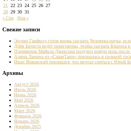
21
22
23
24
25
26
27
28
29
30
31
« Сен
Ноя »
Свежие записи
Эндрю Гарфилд готов вновь сыграть Человека-паука, есл
Дэйв Батиста ведёт переговоры, чтобы сыграть Кратоса в
Племянник Майкла Джексона получил новую роль после
Алина Ланина из «СашиТани» призналась в сильной тоск
Иван Янковский признался, что мечтал сняться с Юрой 
Архивы
Август 2026
Июль 2026
Июнь 2026
Май 2026
Апрель 2026
Март 2026
Февраль 2026
Январь 2026
Декабрь 2025